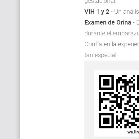
gestacional.
VIH 1 y 2
- Un anális
Examen de Orina
- 
durante el embarazo
Confía en la experie
tan especial.