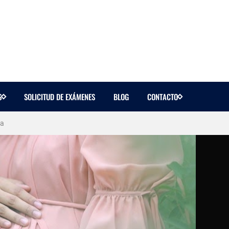
S
SOLICITUD DE EXÁMENES
BLOG
CONTACTO
ctivo"?
ta
etallado
iva
 de sangre?