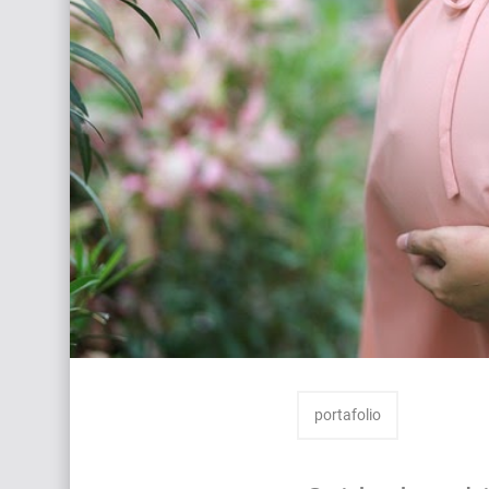
Galería De Trabajo
Pruebas de ADN durante el Embarazo: Riesgos,
Comprendiendo los Valores de Referencia en 
Prueba de ADN entre Hermanos: Un Análisis Det
portafolio