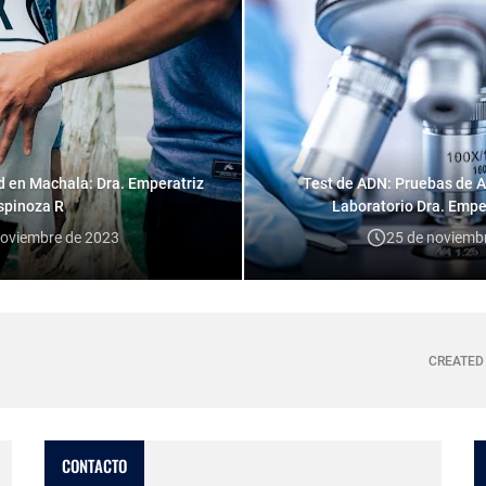
 en Machala: Dra. Emperatriz
Test de ADN: Pruebas de A
spinoza R
Laboratorio Dra. Empe
noviembre de 2023
25 de noviemb
CREATED
CONTACTO