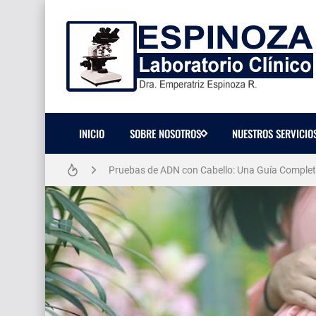
INICIO
SOBRE NOSOTROS
NUESTROS SERVICIO
¿Qué significa si mi prueba de VIH sale "NO Rea
Pruebas de ADN con Cabello: Una Guía Comple
La Biometría Hemática Completa: Un Análisis D
Pruebas de Embarazo: Cuantitativa vs. Cualitat
¿Qué tan confiable es una prueba de embarazo
Atención al Cliente