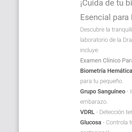
¡Cuida de tu b
Esencial para
Descubre la tranqui
laboratorio de la D
incluye:
Examen Clínico Pa
Biometría Hemátic
para tu pequeño.
Grupo Sanguíneo
- 
embarazo.
VDRL
- Detección te
Glucosa
- Controla 